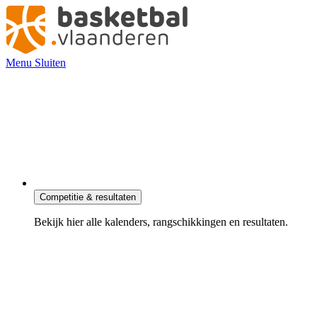
Ga
verder
naar
de
inhoud
Menu
Sluiten
Competitie & resultaten
Bekijk hier alle kalenders, rangschikkingen en resultaten.