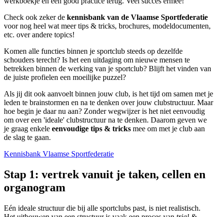
werkboekje en een good practice terug. Veel succes ermee!
Check ook zeker de
kennisbank van de Vlaamse Sportfederatie
voor nog heel wat meer tips & tricks, brochures, modeldocumenten,
etc. over andere topics!
Komen alle functies binnen je sportclub steeds op dezelfde
schouders terecht? Is het een uitdaging om nieuwe mensen te
betrekken binnen de werking van je sportclub? Blijft het vinden van
de juiste profielen een moeilijke puzzel?
Als jij dit ook aanvoelt binnen jouw club, is het tijd om samen met je
leden te brainstormen en na te denken over jouw clubstructuur. Maar
hoe begin je daar nu aan? Zonder wegwijzer is het niet eenvoudig
om over een 'ideale' clubstructuur na te denken. Daarom geven we
je graag enkele
eenvoudige tips & tricks
mee om met je club aan
de slag te gaan.
Kennisbank Vlaamse Sportfederatie
Stap 1: vertrek vanuit je taken, cellen en
organogram
Eén ideale structuur die bij alle sportclubs past, is niet realistisch.
Het uitbouwen van een structuur is vaak een proces van
trial &